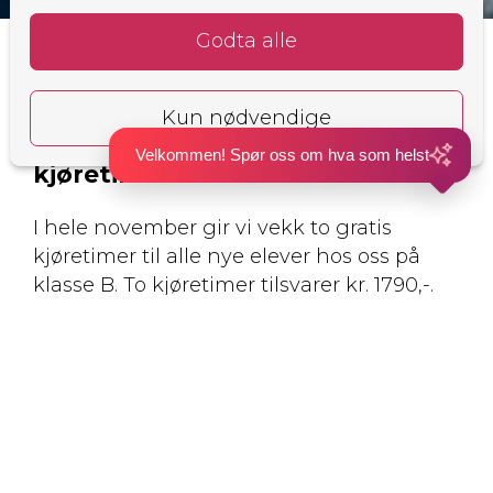
Forside
Black Month tilbud
Black Month - Bli elev i
november og få 2 gratis
Velkommen! Spør oss om hva som helst
kjøretimer hos oss!
I hele november gir vi vekk to gratis
kjøretimer til alle nye elever hos oss på
klasse B. To kjøretimer tilsvarer kr. 1790,-.
Velkommen som elev!
Vilkår for Black Month tilbud
Summen tilsvarende to kjøretimer blir
trukket fra før oppkjøringen din
Tilbudet kan ikke kombineres med