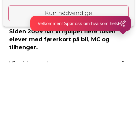
Om Kjørpent
Velkommen! Spør oss om hva som helst
Siden 2009 har vi hjulpet flere tusen
elever med førerkort på bil, MC og
tilhenger.
Vår visjon er det samme som den gang: å
gjøre veien til førerkortet sikker, effektiv
og morsom. Basert på
anmeldelser fra
tidligere elever
, er dette en kombinasjon
som fungerer svært bra.
Vi tilbyr opplæring i alle lette
førerkortklasser, fra B, B automat, BE og
B96 til A, A1 og A2. Med lokaler i
Solheimsgaten på Danmarksplass, er det