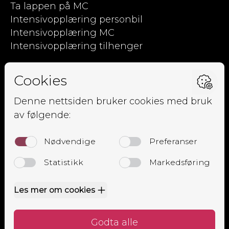
Ta lappen på MC
Intensivopplæring personbil
Intensivopplæring MC
Intensivopplæring tilhenger
Kjørpent.no
Om oss
Ansatte
Elevside
Kursoversikt
Trafikalt grunnkurs
Mørkekjøring
Lastsikringskurs
Førstehjelpskurs
Grunnkurs MC
Alle