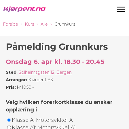
Navigas
Forside
Kurs
Alle
Grunnkurs
Påmelding Grunnkurs
Onsdag 6. apr kl. 18.30 - 20.45
Sted:
Solheimsgaten 12, Bergen
Arrangør:
Kjørpent AS
Pris:
kr 1050,-
Velg hvilken førerkortklasse du ønsker
opplæring i
Klasse A: Motorsykkel A
Klasse A1: Motorsykkel A1