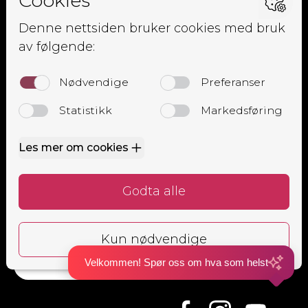
Om oss
Ansatte
Elevside
Kursoversikt
Trafikalt grunnkurs
Mørkekjøring
Lastsikringskurs
Førstehjelpskurs
Grunnkurs MC
Alle
Bestill time
Velkommen! Spør oss om hva som helst
Bestill time