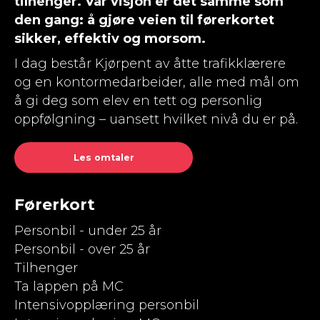
tilhenger. Vår visjon er det samme som
den gang: å gjøre veien til førerkortet
sikker, effektiv og morsom.
I dag består Kjørpent av åtte trafikklærere
og en kontormedarbeider, alle med mål om
å gi deg som elev en tett og personlig
oppfølgning – uansett hvilket nivå du er på.
Les omtaler
Førerkort
Personbil - under 25 år
Personbil - over 25 år
Tilhenger
Ta lappen på MC
Intensivopplæring personbil