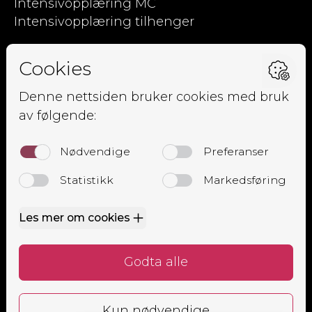
Intensivopplæring MC
Intensivopplæring tilhenger
Kjørpent.no
Om oss
Ansatte
Elevside
Kursoversikt
Trafikalt grunnkurs
Mørkekjøring
Lastsikringskurs
Førstehjelpskurs
Grunnkurs MC
Alle
Bestill time