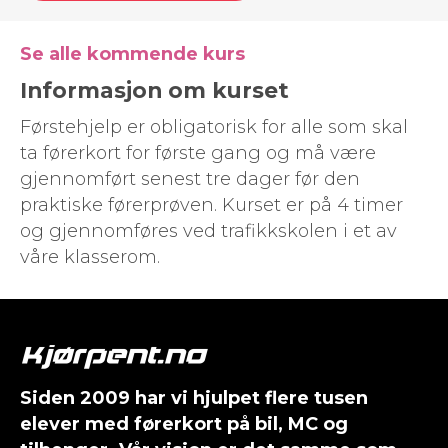
Se alle kommende kurs
Informasjon om kurset
Førstehjelp er obligatorisk for alle som skal
ta førerkort for første gang og må være
gjennomført senest tre dager før den
praktiske førerprøven. Kurset er på 4 timer
og gjennomføres ved trafikkskolen i et av
våre klasserom.
Siden 2009 har vi hjulpet flere tusen
elever med førerkort på bil, MC og