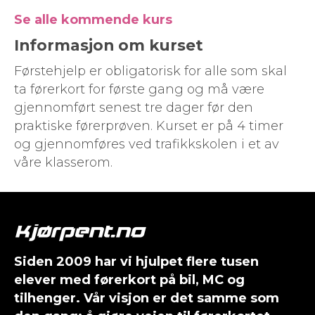
Se alle kommende kurs
Informasjon om kurset
Førstehjelp er obligatorisk for alle som skal
ta førerkort for første gang og må være
gjennomført senest tre dager før den
praktiske førerprøven. Kurset er på 4 timer
og gjennomføres ved trafikkskolen i et av
våre klasserom.
Siden 2009 har vi hjulpet flere tusen
elever med førerkort på bil, MC og
tilhenger. Vår visjon er det samme som