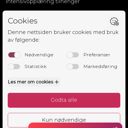
Intensivopplæring tilhenger
Kjørpent.no
Om oss
Ansatte
Elevside
Kursoversikt
Trafikalt grunnkurs
Mørkekjøring
Lastsikringskurs
Førstehjelpskurs
Grunnkurs MC
Alle
Bestill time