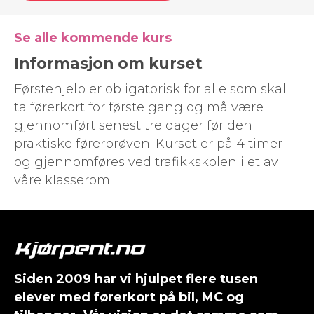
Se alle kommende kurs
Informasjon om kurset
Førstehjelp er obligatorisk for alle som skal
ta førerkort for første gang og må være
gjennomført senest tre dager før den
praktiske førerprøven. Kurset er på 4 timer
og gjennomføres ved trafikkskolen i et av
våre klasserom.
Siden 2009 har vi hjulpet flere tusen
elever med førerkort på bil, MC og