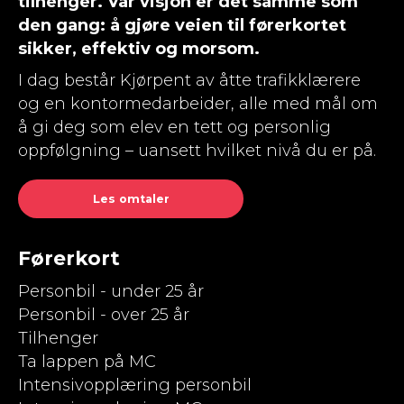
tilhenger. Vår visjon er det samme som
den gang: å gjøre veien til førerkortet
sikker, effektiv og morsom.
I dag består Kjørpent av åtte trafikklærere
og en kontormedarbeider, alle med mål om
å gi deg som elev en tett og personlig
oppfølgning – uansett hvilket nivå du er på.
Les omtaler
Førerkort
Personbil - under 25 år
Personbil - over 25 år
Tilhenger
Ta lappen på MC
Intensivopplæring personbil