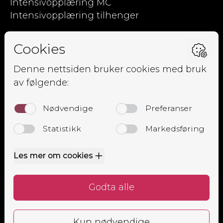
Intensivopplæring MC
Intensivopplæring tilhenger
Kjørpent.no
Om oss
Ansatte
Elevside
Kursoversikt
Trafikalt grunnkurs
Mørkekjøring
Lastsikringskurs
Førstehjelpskurs
Grunnkurs MC
Alle
Bestill time