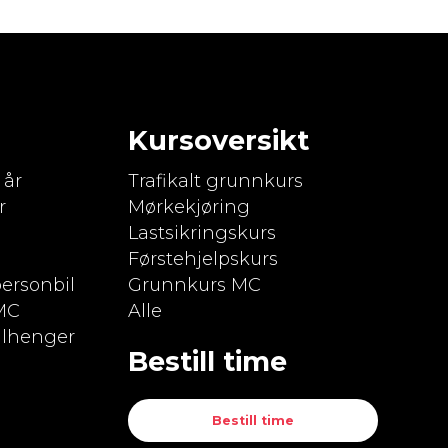
Kursoversikt
 år
Trafikalt grunnkurs
r
Mørkekjøring
Lastsikringskurs
Førstehjelpskurs
ersonbil
Grunnkurs MC
MC
Alle
ilhenger
Bestill time
Bestill time