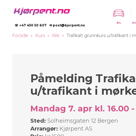
BIL
M
☏ +47 450 50 607
✉ post@kjorpent.no
Forside
Kurs
Alle
Trafikalt grunnkurs u/trafikant i 
Påmelding Trafika
u/trafikant i mørk
Mandag 7. apr kl. 16.00 -
Sted:
Solheimsgaten 12 Bergen
Arrangør:
Kjørpent AS