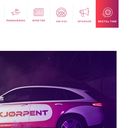
FINANSIERING
NYHETER
OM OSS
SPONSOR
BESTILL TIME