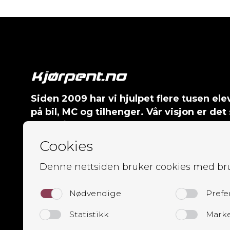
Siden 2009 har vi hjulpet flere tusen el
på bil, MC og tilhenger. Vår visjon er 
gang: å gjøre veien til førerkortet sikker
morsom.
I dag består Kjørpent av åtte trafikklærere
kontormedarbeider, alle med mål om å gi 
og personlig oppfølgning – uansett hvilket
Les omtaler