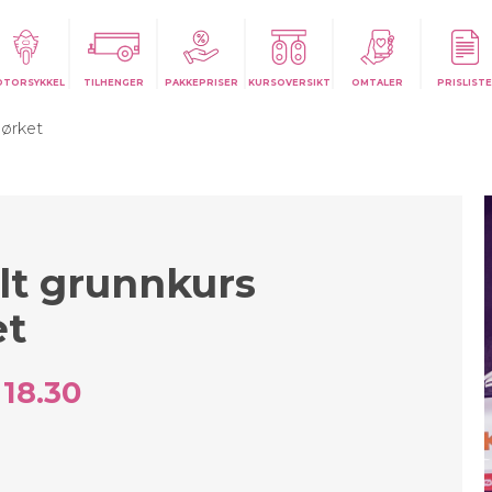
OTORSYKKEL
TILHENGER
PAKKEPRISER
KURSOVERSIKT
OMTALER
PRISLISTE
mørket
lt grunnkurs
et
 18.30