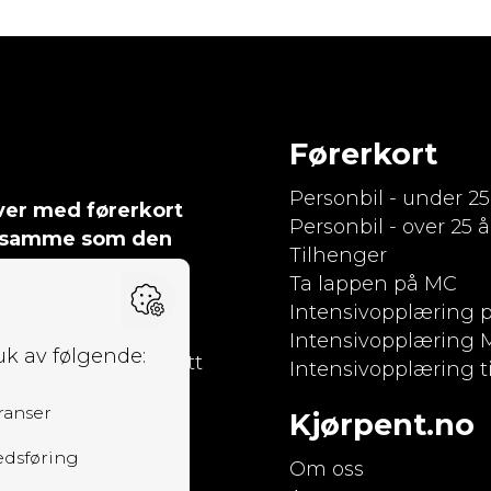
Førerkort
Personbil - under 25
ever med førerkort
Personbil - over 25 å
det samme som den
Tilhenger
, effektiv og
Ta lappen på MC
Intensivopplæring p
 og en
Intensivopplæring 
deg som elev en tett
Intensivopplæring t
 nivå du er på.
Kjørpent.no
Om oss