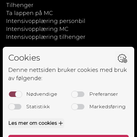
Tilhenger
Ta lappen på MC
Intensivopplæring personbil
Intensivopplæring MC
Intensivopplæring tilhenger
Kjørpent.no
Om oss
Ansatte
Elevside
Kursoversikt
Trafikalt grunnkurs
Mørkekjøring
Lastsikringskurs
Førstehjelpskurs
Grunnkurs MC