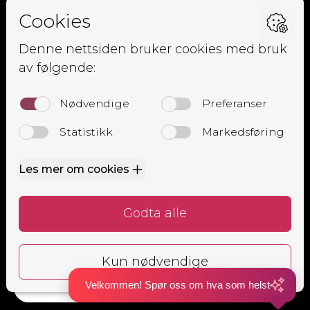
Kjørpent.no
Om oss
Ansatte
Elevside
Kursoversikt
Trafikalt grunnkurs
Mørkekjøring
Lastsikringskurs
Førstehjelpskurs
Grunnkurs MC
Alle
Bestill time
Velkommen! Spør oss om hva som helst
Bestill time