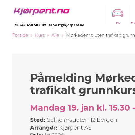
BIL
M
☏ +47 450 50 607
✉ post@kjorpent.no
Forside
Kurs
Alle
Mørkedemo uten trafikalt grunn
Påmelding Mørke
trafikalt grunnkur
Mandag 19. jan kl. 15.30 -
Sted:
Solheimsgaten 12 Bergen
Arrangør:
Kjørpent AS