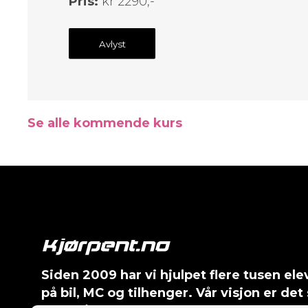
Pris:
kr 2290,-
Avlyst
Se alle kommende kurs
Siden 2009 har vi hjulpet flere tusen el
på bil, MC og tilhenger. Vår visjon er 