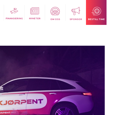
FINANSIERING
NYHETER
OM OSS
SPONSOR
BESTILL TIME