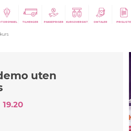
OTORSYKKEL
TILHENGER
PAKKEPRISER
KURSOVERSIKT
OMTALER
PRISLISTE
kurs
demo uten
s
 19.20