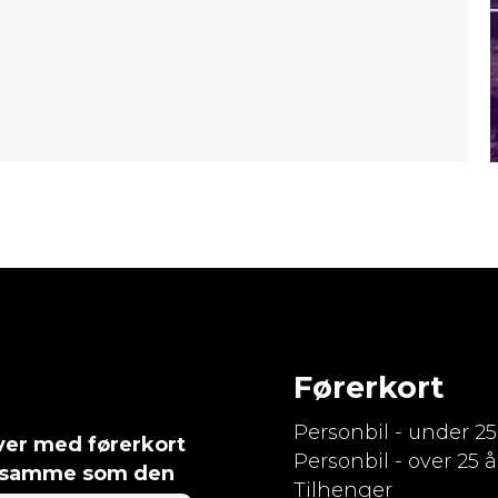
Førerkort
Personbil - under 25
ever med førerkort
Personbil - over 25 å
det samme som den
Tilhenger